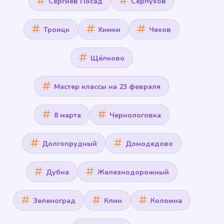
Сергиев Посад
Серпухов
Троицк
Химки
Чехов
Щёлково
Мастер классы на 23 февраля
8 марта
Чернологовка
Долгопрудный
Домодедово
Дубна
Железнодорожный
Зеленоград
Клин
Коломна