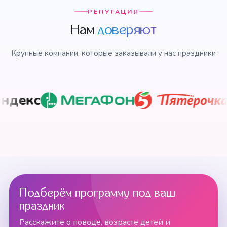
РЕПУТАЦИЯ
Нам
доверяют
Крупные компании, которые заказывали у нас праздники
с
Подберём программу под ваш
праздник
Расскажите о поводе, возрасте детей и