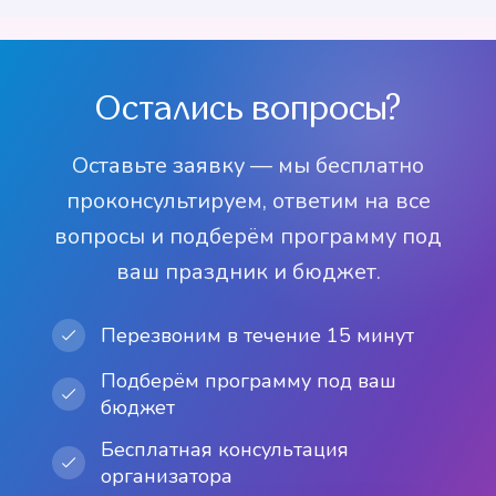
Холодное сердце
Принцессы
от 3 500 р
Лего Нидзя Го
от 3 500 р
Леди Баг и Супер-
праздник
Тролли
от 3 500 р
Человек-паук
Диснея
от 3 000 р
Археологи
Рапунцель
Кот
от 3 500 р
от 3 000 р
от 3 000 р
от 3 500 р
от 3 500 р
от 3 500 р
от 3 500 р
от 3 000 р
Остались вопросы?
Оставьте заявку — мы бесплатно
проконсультируем, ответим на все
вопросы и подберём программу под
ваш праздник и бюджет.
Перезвоним в течение 15 минут
Подберём программу под ваш
бюджет
Бесплатная консультация
организатора