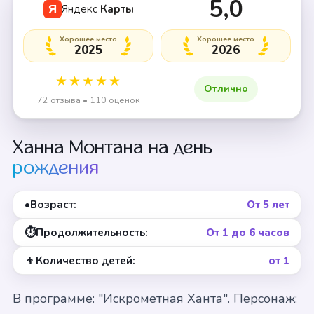
5,0
Яндекс
Карты
Я
Хорошее место
Хорошее место
2025
2026
★★★★★
Отлично
72 отзыва • 110 оценок
Ханна Монтана на день
рождения
•
Возраст:
От 5 лет
⏱
Продолжительность:
От 1 до 6 часов
👦
Количество детей:
от 1
В программе: "Искрометная Ханта". Персонаж: