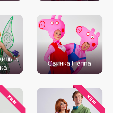
000
от 5 000
от 4 000
инь и
Свинка Пеппа
ка
500
от 4 500
от 3 000
хит
хит