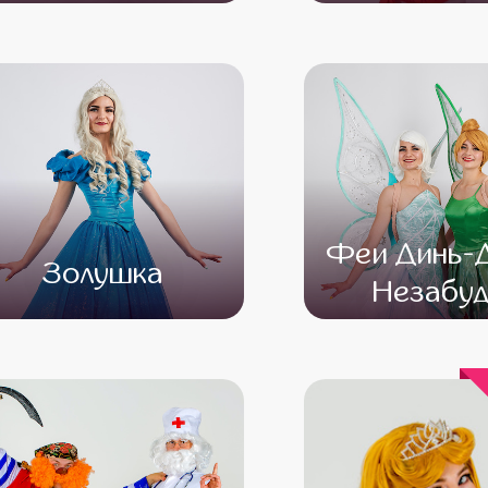
от 4 500
от 3 500
от 4 500
от 3 
Феи Динь-Д
Золушка
Незабуд
от 4 500
от 3 500
от 4 500
от 3 