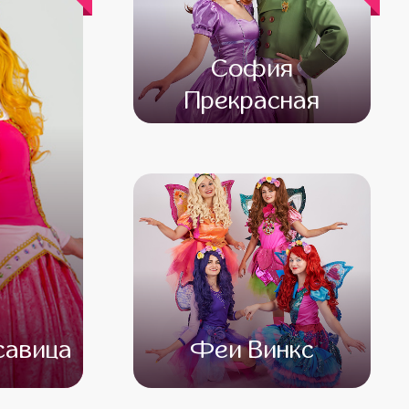
София
Прекрасная
от 4 500
от 3 500
савица
Феи Винкс