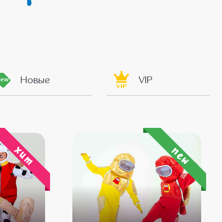
Новые
VIP
new
VIP
хит
new