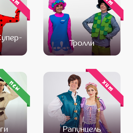
Супер-
Тролли
000
от 4 500
от 3 000
хит
new
ги
Рапунцель