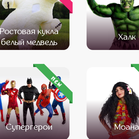
Ростовая кукла
Халк
белый медведь
от 12 500
от 10 500
от 4 500
от 3 
new
Супергерои
Моан