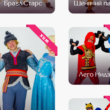
Бравл Старс
Щенячий па
от 4 500
от 3 500
от 4 500
от 3 
хит
Лего Нидз
от 4 500
от 3 