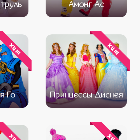
труль
Амонг Ас
500
от 4 500
от 3 500
хит
хит
я Го
Принцессы Диснея
500
от 4 500
от 3 500
хит
хит