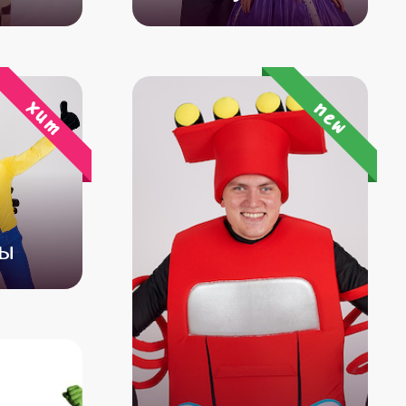
500
от 4 500
от 3 500
хит
new
ны
500