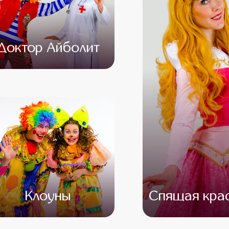
Доктор Айболит
от 4 500
от 3 000
Клоуны
Спящая кра