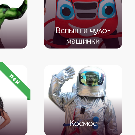
Вспыш и чудо-
машинки
500
от 4 500
от 3 000
new
а
Космос