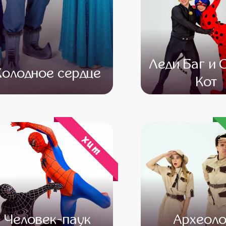
Леди Баг и 
Холодное сердце
Кот
от 4 500
от 3 000
от 4 500
от 3 
хит
Человек-паук
Археоло