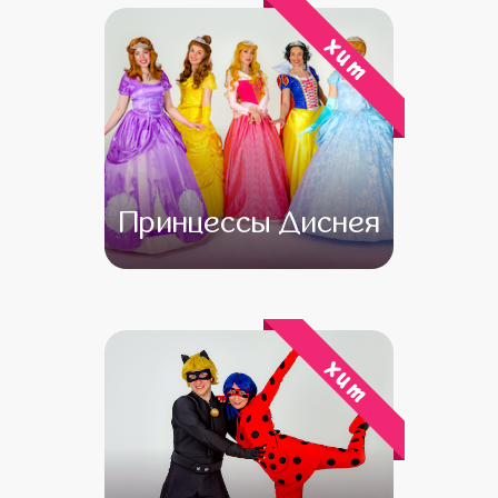
хит
Принцессы Диснея
от 4 500
от 3 500
хит