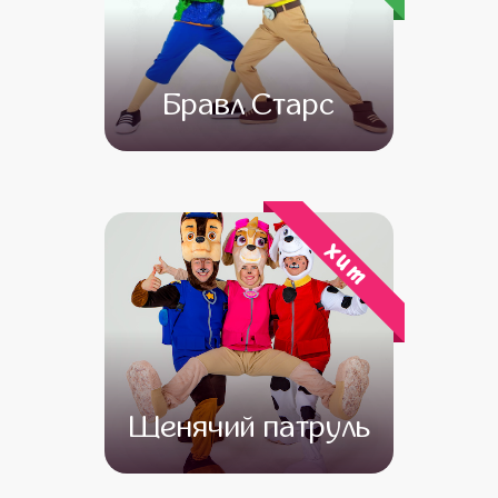
Бравл Старс
от 4 500
от 3 500
хит
Щенячий патруль