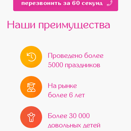
перезвонить за 60 секунд
Красногорск
Мытищи
Бронницы
Белоозёрский
Верея
Видное
Наши преимущества
Волоколамск
Воскресенск
Высоковск
Голицыно
Дедовск
Дзержинский
Дмитров
Проведено более
Домодедово
Дрезна
5000 праздников
Жуковский
Железнодорожный
Егорьевск
Ивантеевка
Истра
На рынке
более 6 лет
Кашира
Климовск
Клин
Коломна
Королёв
Котельники
Более 30 000
Красноармейск
Краснознаменск
довольных детей
Кубинка
Куровское