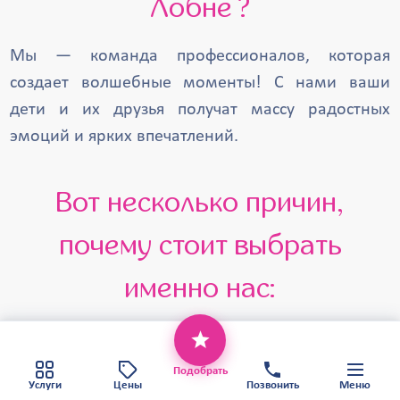
Лобне ?
Щербинка
Черноголовка
Хотьково
Фрязино
Троицк
Мы — команда профессионалов, которая
создает волшебные моменты! С нами ваши
Талдом
Старая Купавна
дети и их друзья получат массу радостных
Солнечногорск
Щёлково
эмоций и ярких впечатлений.
Ступино
Серпухов
Яхрома
Вот несколько причин,
почему стоит выбрать
именно нас:
Этот веб-сайт использует файлы cookie,
Опыт: Мы провели более 5000
чтобы обеспечить вам наилучший сервис.
Хорошо
Политика конфиденциальности
мероприятий, что говорит о нашем
Подобрать
Карта сайта
Услуги
Цены
Позвонить
Меню
высоком уровне профессионализма. У нас