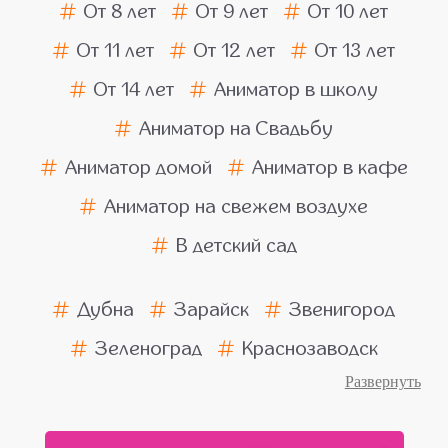
От 8 лет
От 9 лет
От 10 лет
От 11 лет
От 12 лет
От 13 лет
От 14 лет
Аниматор в школу
Аниматор на Свадьбу
Аниматор домой
Аниматор в кафе
Аниматор на свежем воздухе
В детский сад
Дубна
Зарайск
Звенигород
Зеленоград
Краснозаводск
Ногинск
Пушкино
Подольск
Балашиха
Химки
Люберцы