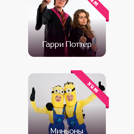
хит
Гарри Поттер
от 4 500
от 3 000
хит
Миньоны