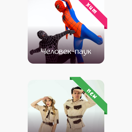
хит
Человек-паук
от 4 500
от 3 500
new