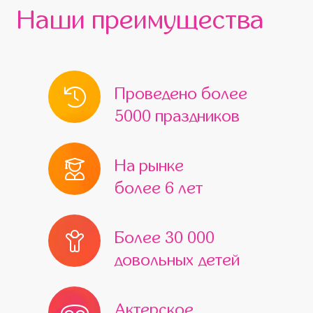
Белоозёрский
Верея
Видное
Наши преимущества
Волоколамск
Воскресенск
Высоковск
Голицыно
Дедовск
Дзержинский
Дмитров
Проведено более
Домодедово
Дрезна
5000 праздников
Жуковский
Железнодорожный
Егорьевск
Ивантеевка
Истра
На рынке
более 6 лет
Кашира
Климовск
Клин
Коломна
Королёв
Котельники
Более 30 000
Красноармейск
Краснознаменск
довольных детей
Кубинка
Куровское
Ликино-Дулёво
Лобня
Актерское