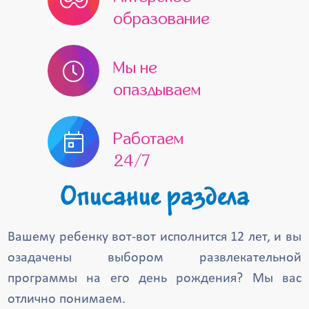
Лосино-Петровский
Луховицы
образование
Лыткарино
Можайск
Мы не
Наро-Фоминск
Обнинск
опаздываем
Нахабино
Одинцово
Озёры
Орехово-Зуево
Павловский Посад
Работаем
Пересвет
Протвино
Реутов
24/7
Пущино
Раменское
Рошаль
Описание раздела
Руза
Сергиев Посад
Электроугли
Электросталь
Вашему ребенку вот-вот исполнится 12 лет, и вы
Электрогорск
Шатура
Чехов
озадачены выбором развлекательной
программы на его день рождения? Мы вас
Щербинка
Черноголовка
отлично понимаем.