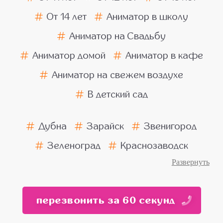
От 14 лет
Аниматор в школу
Аниматор на Свадьбу
Аниматор домой
Аниматор в кафе
Аниматор на свежем воздухе
В детский сад
Дубна
Зарайск
Звенигород
Зеленоград
Краснозаводск
Ногинск
Пушкино
Подольск
Балашиха
Химки
Люберцы
перезвонить за 60 секунд
Красногорск
Мытищи
Бронницы