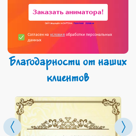
Заказать аниматора!
Сайт защищён reCAPTCHA.
Политика
/
Условия
Согласен на
условия
обработки персональных
данных
Благодарности от наших
клиентов