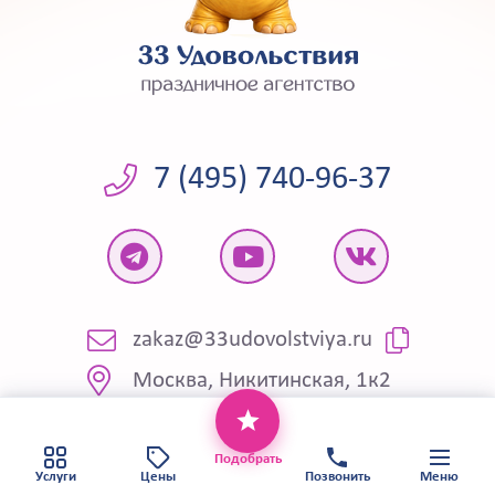
7 (495) 740-96-37
zakaz@33udovolstviya.ru
Москва, Никитинская, 1к2
Этот веб-сайт использует файлы cookie,
чтобы обеспечить вам наилучший сервис.
Выездные
Хорошо
Политика конфиденциальности
Подобрать
Карта сайта
Услуги
Цены
Позвонить
Меню