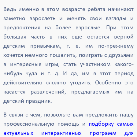
Хотьково
Фрязино
Троицк
Ведь именно в этом возрасте ребята начинают
Талдом
Старая Купавна
заметно взрослеть и менять свои взгляды и
Солнечногорск
Щёлково
предпочтения на более взрослые. При этом
Ступино
Серпухов
Яхрома
большая часть в них еще остается верной
детским привычкам, т. е. им по-прежнему
хочется немного пошалить, поиграть с друзьями
в интересные игры, стать участником какого-
нибудь чуда и т. д. И да, им в этот период
действительно сложно угодить. Особенно это
касается развлечений, предлагаемых им на
детский праздник.
В связи с чем, позвольте вам предложить нашу
профессиональную помощь и
подборку самых
актуальных интерактивных программ для