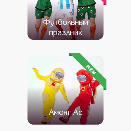
Футбольный
праздник
от 4 500
от 3 000
new
Амонг Ас