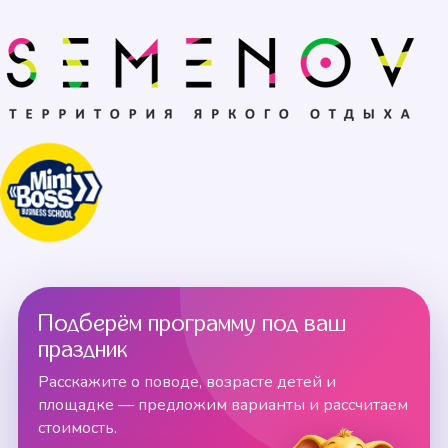
Подберём программу под ваш
праздник
Расскажите о поводе, возрасте детей и
площадке — предложим варианты и рассчитаем
стоимость.