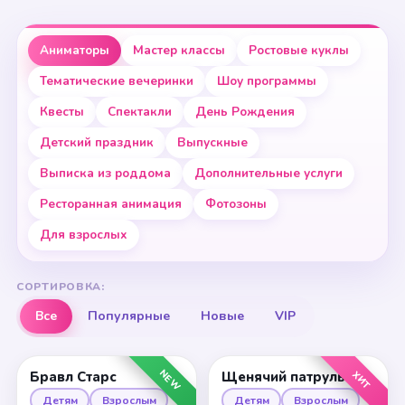
Аниматоры
Мастер классы
Ростовые куклы
Тематические вечеринки
Шоу программы
Квесты
Спектакли
День Рождения
Детский праздник
Выпускные
Выписка из роддома
Дополнительные услуги
Ресторанная анимация
Фотозоны
Для взрослых
СОРТИРОВКА:
Все
Популярные
Новые
VIP
NEW
ХИТ
Бравл Старс
Щенячий патруль
Детям
Взрослым
Детям
Взрослым