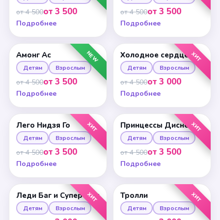
от 3 500
от 3 500
от 4 500
от 4 500
Подробнее
Подробнее
NEW
ХИТ
Амонг Ас
Холодное сердце
Детям
Взрослым
Детям
Взрослым
от 3 500
от 3 000
от 4 500
от 4 500
Подробнее
Подробнее
ХИТ
ХИТ
Лего Нидзя Го
Принцессы Диснея
Детям
Взрослым
Детям
Взрослым
от 3 500
от 3 500
от 4 500
от 4 500
Подробнее
Подробнее
ХИТ
ХИТ
Леди Баг и Супер-Кот
Тролли
Детям
Взрослым
Детям
Взрослым