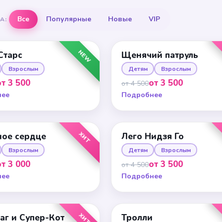
Все
Популярные
Новые
VIP
А:
NEW
Старс
Щенячий патруль
Взрослым
Детям
Взрослым
от 3 500
от 3 500
от 4 500
нее
Подробнее
ХИТ
ое сердце
Лего Нидзя Го
Взрослым
Детям
Взрослым
от 3 000
от 3 500
от 4 500
нее
Подробнее
ХИТ
аг и Супер-Кот
Тролли