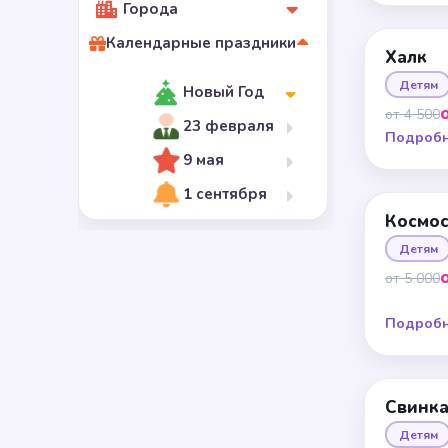
Города
Календарные праздники
Халк
Детям
Новый Год
от 4 500
23 февраля
Подроб
9 мая
1 сентября
Космо
Детям
от 5 000
Подроб
Свинка
Детям