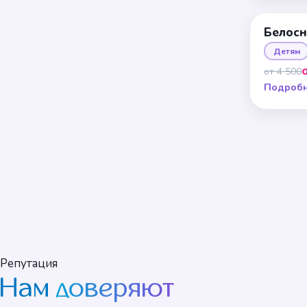
Белос
Детям
от 4 500
Подроб
Репутация
Нам
доверяют