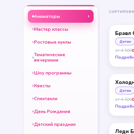
СОРТИРОВК
Аниматоры
Мастер классы
Бравл 
Ростовые куклы
Детям
от 4 500
Тематические
Подроб
вечеринки
Шоу программы
Холодн
Квесты
Детям
Спектакли
от 4 500
Подроб
День Рождения
Детский праздник
Леди Б