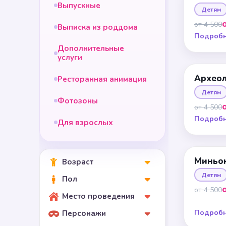
Выпускные
Детям
от 4 500
Выписка из роддома
Подроб
Дополнительные
услуги
Архео
Ресторанная анимация
Детям
Фотозоны
от 4 500
Подроб
Для взрослых
Миньо
Возраст
Детям
Пол
от 4 500
Место проведения
Подроб
Персонажи