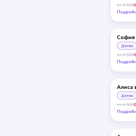
от 4 500
Подроб
София
Детям
от 4 500
Подроб
Алиса 
Детям
от 4 500
Подроб