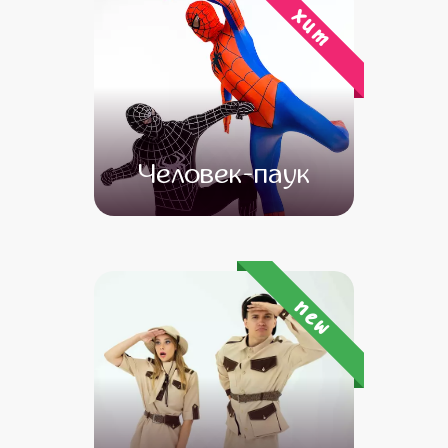
хит
Человек-паук
от 4 500
от 3 500
new