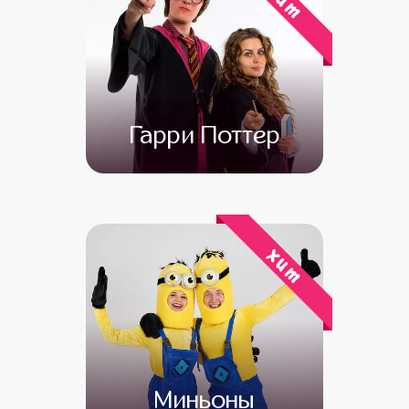
хит
Гарри Поттер
от 4 500
от 3 000
хит
Миньоны