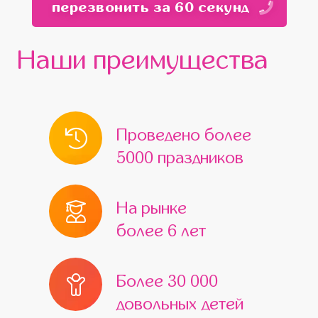
перезвонить за 60 секунд
Красногорск
Мытищи
Бронницы
Белоозёрский
Верея
Видное
Наши преимущества
Волоколамск
Воскресенск
Высоковск
Голицыно
Дедовск
Дзержинский
Дмитров
Проведено более
Домодедово
Дрезна
5000 праздников
Жуковский
Железнодорожный
Егорьевск
Ивантеевка
Истра
На рынке
более 6 лет
Кашира
Климовск
Клин
Коломна
Королёв
Котельники
Более 30 000
Красноармейск
Краснознаменск
довольных детей
Кубинка
Куровское