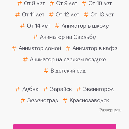
От 8 лет
От 9 лет
От 10 лет
От 11 лет
От 12 лет
От 13 лет
От 14 лет
Аниматор в школу
Аниматор на Свадьбу
Аниматор домой
Аниматор в кафе
Аниматор на свежем воздухе
В детский сад
Дубна
Зарайск
Звенигород
Зеленоград
Краснозаводск
Ногинск
Пушкино
Подольск
Балашиха
Химки
Люберцы