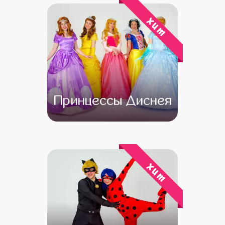
хит
Принцессы Диснея
от 4 500
от 3 500
хит