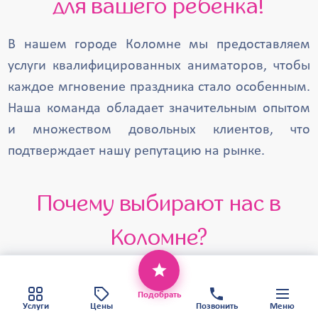
для вашего ребенка!
Щербинка
Черноголовка
Хотьково
Фрязино
Троицк
В нашем городе Коломне мы предоставляем
услуги квалифицированных аниматоров, чтобы
Талдом
Старая Купавна
каждое мгновение праздника стало особенным.
Солнечногорск
Щёлково
Наша команда обладает значительным опытом
Ступино
Серпухов
Яхрома
и множеством довольных клиентов, что
подтверждает нашу репутацию на рынке.
Почему выбирают нас в
Коломне?
Этот веб-сайт использует файлы cookie,
чтобы обеспечить вам наилучший сервис.
Опыт: Мы провели более 5000
Хорошо
Политика конфиденциальности
Подобрать
мероприятий и работаем на рынке более
Карта сайта
Услуги
Цены
Позвонить
Меню