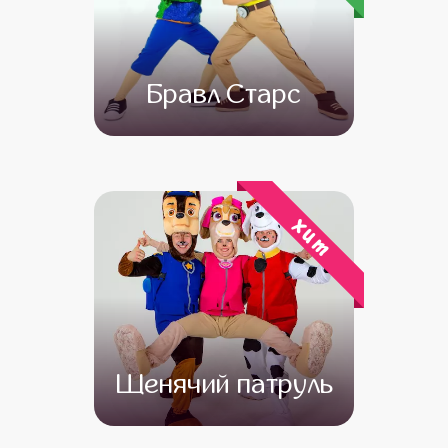
Бравл Старс
от 4 500
от 3 500
хит
Щенячий патруль