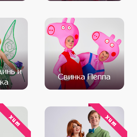
000
от 5 000
от 4 000
инь и
Свинка Пеппа
ка
500
от 4 500
от 3 000
хит
хит