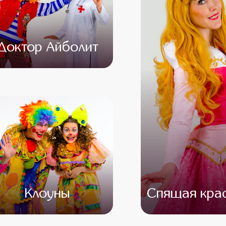
Доктор Айболит
от 4 500
от 3 000
Клоуны
Спящая кра