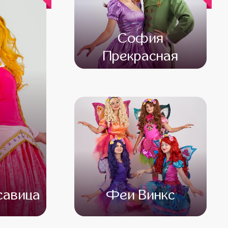
София
Прекрасная
от 4 500
от 3 500
савица
Феи Винкс