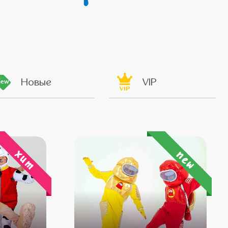
Новые
VIP
new
VIP
хит
new