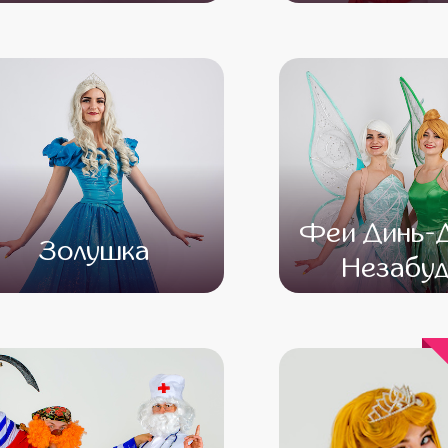
от 4 500
от 3 500
от 4 500
от 3 
Феи Динь-Д
Золушка
Незабуд
от 4 500
от 3 500
от 4 500
от 3 