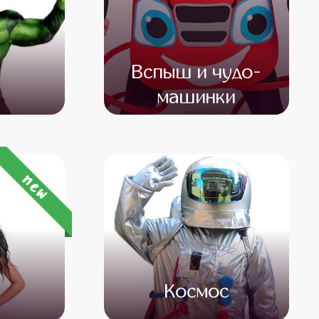
Вспыш и чудо-
машинки
500
от 4 500
от 3 000
new
а
Космос