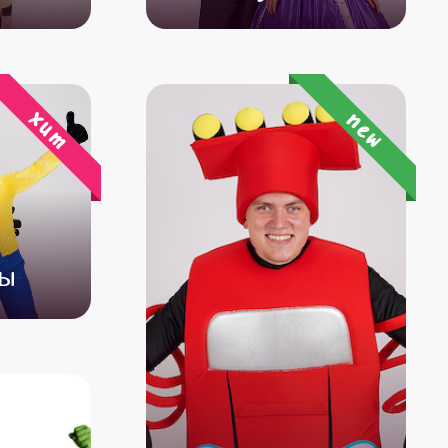
500
от 4 500
от 3 500
хит
new
ны
500