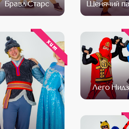
Бравл Старс
Щенячий па
от 4 500
от 3 500
от 4 500
от 3 
хит
Лего Нидз
от 4 500
от 3 