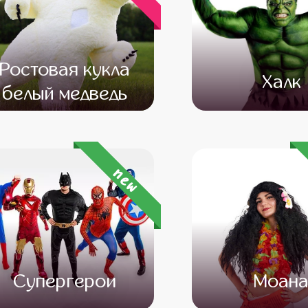
Ростовая кукла
Халк
белый медведь
от 12 500
от 10 500
от 4 500
от 3 
new
Супергерои
Моан