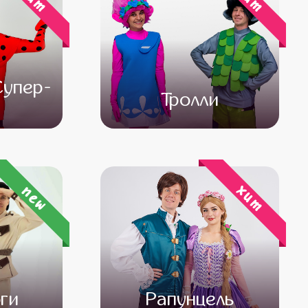
Супер-
Тролли
000
от 4 500
от 3 000
хит
new
ги
Рапунцель