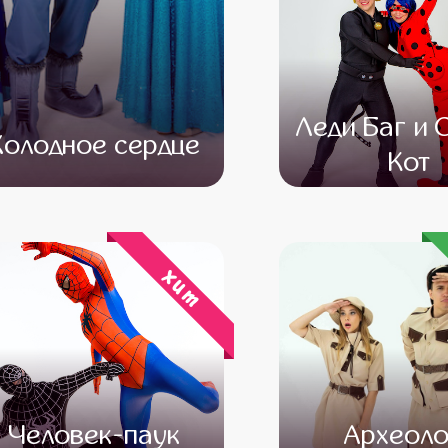
Леди Баг и 
Холодное сердце
Кот
от 4 500
от 3 000
от 4 500
от 3 
хит
Человек-паук
Археоло