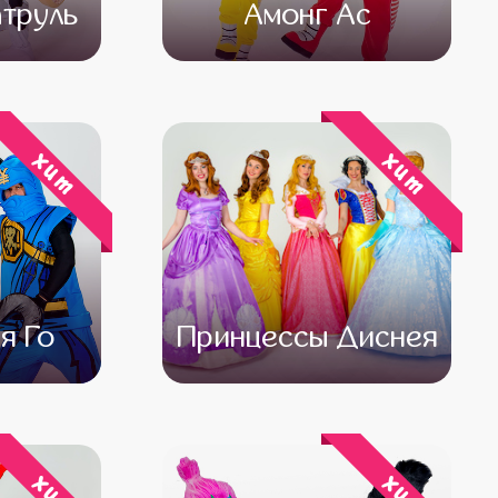
труль
Амонг Ас
500
от 4 500
от 3 500
хит
хит
я Го
Принцессы Диснея
500
от 4 500
от 3 500
хит
хит