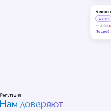
Белос
Детям
от 4 500
Подроб
Репутация
Нам
доверяют