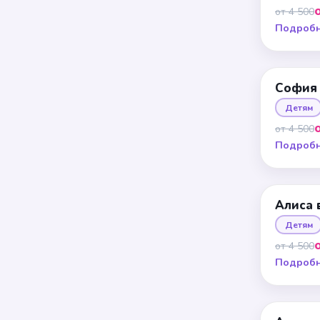
от 4 500
Подроб
София
Детям
от 4 500
Подроб
Алиса 
Детям
от 4 500
Подроб