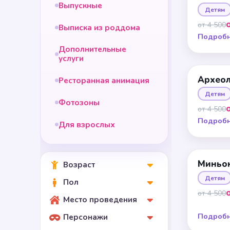
Выпускные
Детям
от 4 500
Выписка из роддома
Подроб
Дополнительные
услуги
Архео
Ресторанная анимация
Детям
Фотозоны
от 4 500
Подроб
Для взрослых
Миньо
Возраст
Детям
Пол
от 4 500
Место проведения
Подроб
Персонажи