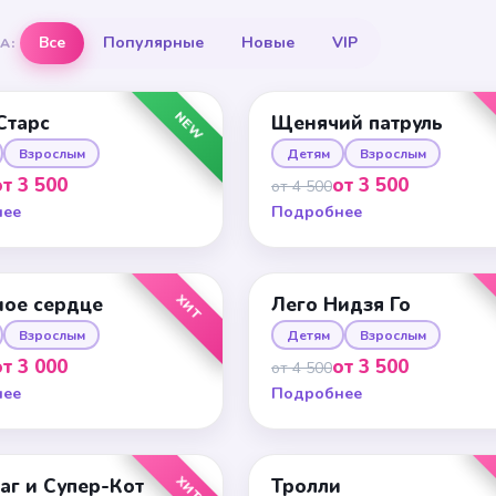
Все
Популярные
Новые
VIP
А:
NEW
Старс
Щенячий патруль
Взрослым
Детям
Взрослым
от 3 500
от 3 500
от 4 500
нее
Подробнее
ХИТ
ое сердце
Лего Нидзя Го
Взрослым
Детям
Взрослым
от 3 000
от 3 500
от 4 500
нее
Подробнее
ХИТ
аг и Супер-Кот
Тролли