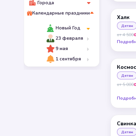
Города
Календарные праздники
Халк
Детям
Новый Год
от 4 500
23 февраля
Подроб
9 мая
1 сентября
Космо
Детям
от 5 000
Подроб
Свинка
Детям