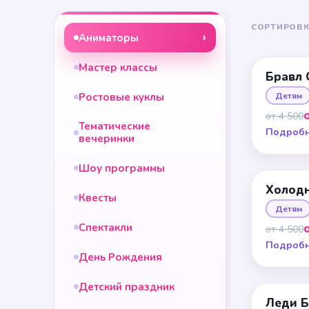
СОРТИРОВК
Аниматоры
Мастер классы
Бравл 
Ростовые куклы
Детям
от 4 500
Тематические
Подроб
вечеринки
Шоу программы
Холодн
Квесты
Детям
Спектакли
от 4 500
Подроб
День Рождения
Детский праздник
Леди Б