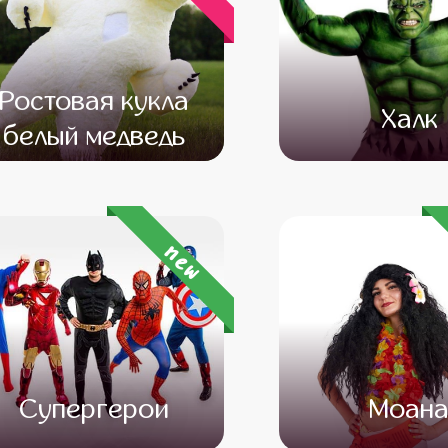
Ростовая кукла
Халк
белый медведь
от 12 500
от 10 500
от 4 500
от 3 
new
Супергерои
Моан