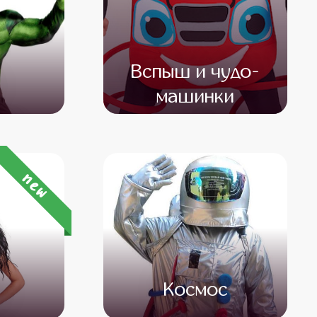
Вспыш и чудо-
машинки
500
от 4 500
от 3 000
new
а
Космос