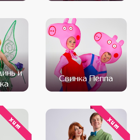
000
от 5 000
от 4 000
инь и
Свинка Пеппа
ка
500
от 4 500
от 3 000
хит
хит