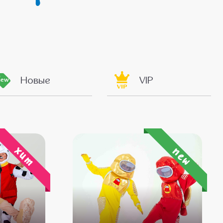
Новые
VIP
new
VIP
хит
new