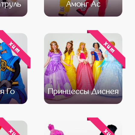
труль
Амонг Ас
500
от 4 500
от 3 500
хит
хит
я Го
Принцессы Диснея
500
от 4 500
от 3 500
хит
хит