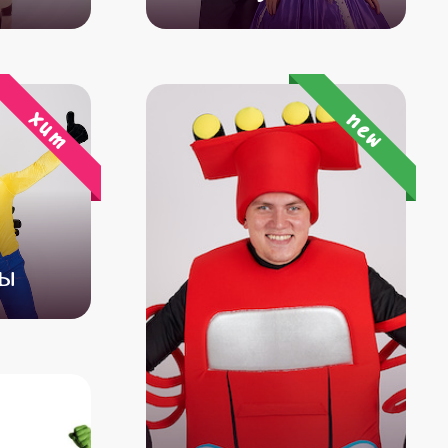
500
от 4 500
от 3 500
хит
new
ны
500