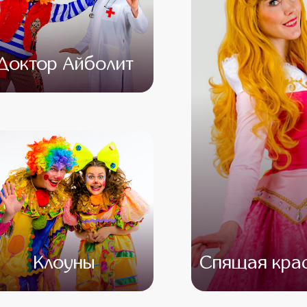
Доктор Айболит
от 4 500
от 3 000
Клоуны
Спящая кра