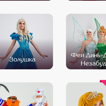
от 4 500
от 3 500
от 4 500
от 3 
Феи Динь-Д
Золушка
Незабуд
от 4 500
от 3 500
от 4 500
от 3 