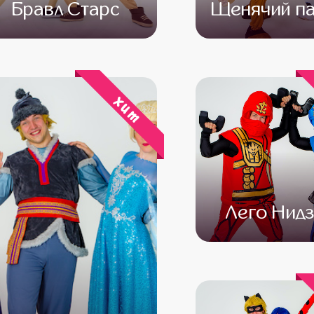
Бравл Старс
Щенячий па
от 4 500
от 3 500
от 4 500
от 3 
хит
Лего Нидз
от 4 500
от 3 