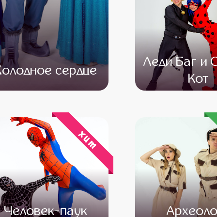
Леди Баг и 
Холодное сердце
Кот
от 4 500
от 3 000
от 4 500
от 3 
хит
Человек-паук
Археоло