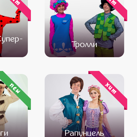
Супер-
Тролли
000
от 4 500
от 3 000
хит
new
ги
Рапунцель