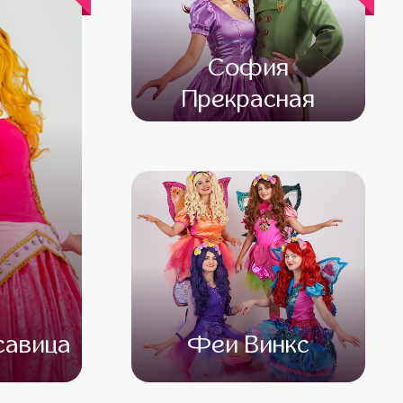
София
Прекрасная
от 4 500
от 3 500
савица
Феи Винкс