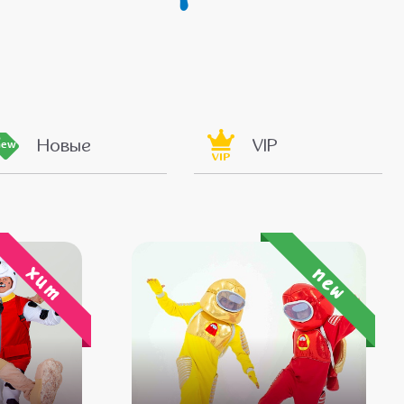
Новые
VIP
new
VIP
хит
new