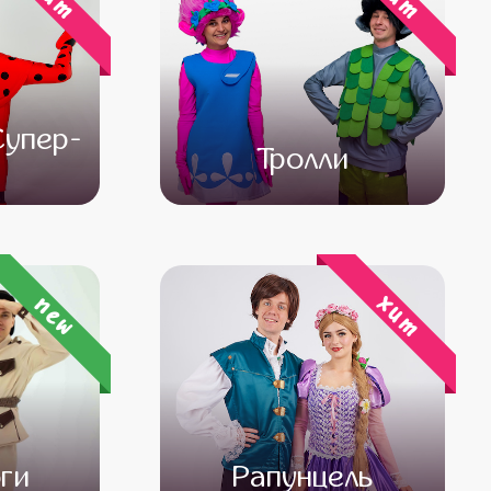
Супер-
Тролли
000
от 4 500
от 3 000
хит
new
ги
Рапунцель