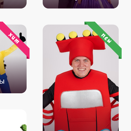
500
от 4 500
от 3 500
хит
new
ны
500