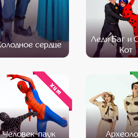
Леди Баг и 
Холодное сердце
Кот
от 4 500
от 3 000
от 4 500
от 3 
хит
Человек-паук
Археоло