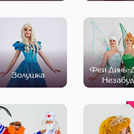
от 4 500
от 3 500
от 4 500
от 3 
Феи Динь-Д
Золушка
Незабуд
от 4 500
от 3 500
от 4 500
от 3 