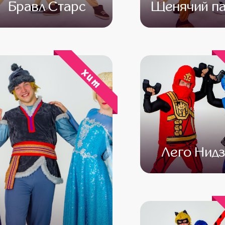
Бравл Старс
Щенячий па
от 4 500
от 3 500
от 4 500
от 3 
хит
Лего Нидз
от 4 500
от 3 