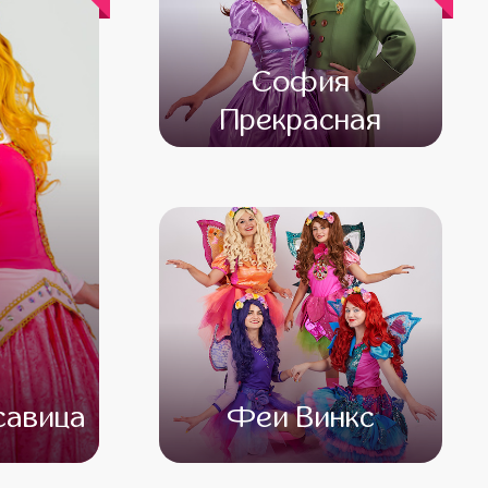
София
Прекрасная
от 4 500
от 3 500
савица
Феи Винкс