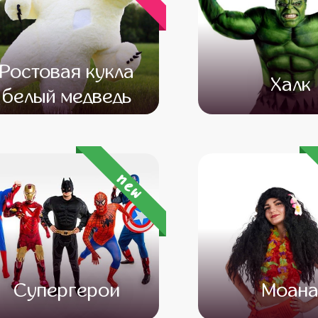
Ростовая кукла
Халк
белый медведь
от 12 500
от 10 500
от 4 500
от 3 
new
Супергерои
Моан