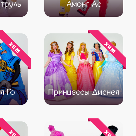
труль
Амонг Ас
500
от 4 500
от 3 500
хит
хит
я Го
Принцессы Диснея
500
от 4 500
от 3 500
хит
хит