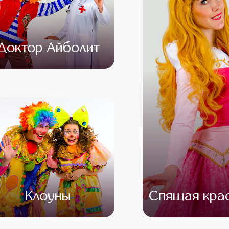
Доктор Айболит
от 4 500
от 3 000
Клоуны
Спящая кра