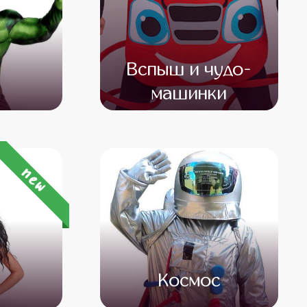
Вспыш и чудо-
машинки
500
от 4 500
от 3 000
new
а
Космос