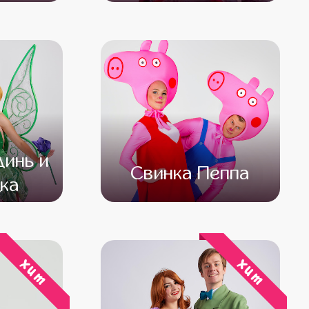
000
от 5 000
от 4 000
инь и
Свинка Пеппа
ка
500
от 4 500
от 3 000
хит
хит