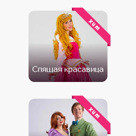
от 4 500
от 3 000
хит
Спящая красавица
от 4 500
от 3 500
хит