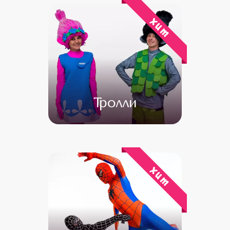
хит
Тролли
от 4 500
от 3 000
хит