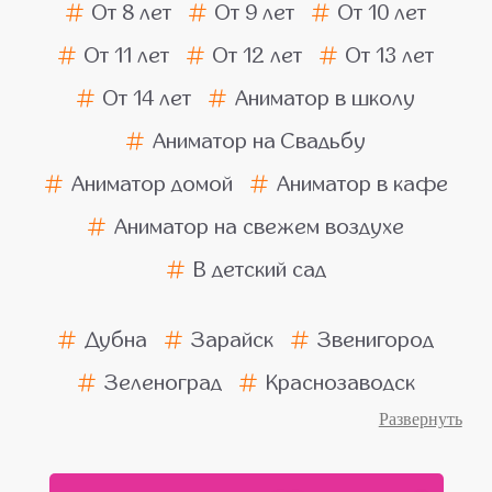
От 8 лет
От 9 лет
От 10 лет
От 11 лет
От 12 лет
От 13 лет
От 14 лет
Аниматор в школу
Аниматор на Свадьбу
Аниматор домой
Аниматор в кафе
Аниматор на свежем воздухе
В детский сад
Дубна
Зарайск
Звенигород
Зеленоград
Краснозаводск
Ногинск
Пушкино
Подольск
Балашиха
Химки
Люберцы