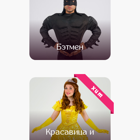
Бэтмен
от 4 500
от 3 000
хит
Красавица и