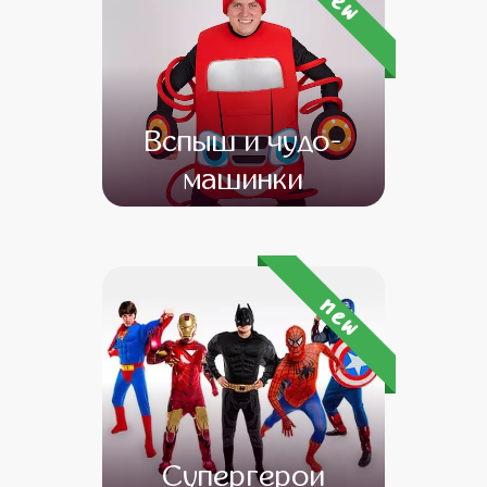
new
Вспыш и чудо-
машинки
от 4 500
от 3 000
new
Супергерои