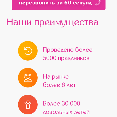
перезвонить за 60 секунд
Красногорск
Мытищи
Бронницы
Белоозёрский
Верея
Видное
Наши преимущества
Волоколамск
Воскресенск
Высоковск
Голицыно
Дедовск
Дзержинский
Дмитров
Проведено более
Домодедово
Дрезна
5000 праздников
Жуковский
Железнодорожный
Егорьевск
Ивантеевка
Истра
На рынке
более 6 лет
Кашира
Климовск
Клин
Коломна
Королёв
Котельники
Более 30 000
Красноармейск
Краснознаменск
довольных детей
Кубинка
Куровское