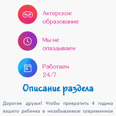
Ликино-Дулёво
Лобня
Актерское
Лосино-Петровский
Луховицы
образование
Лыткарино
Можайск
Мы не
Наро-Фоминск
Обнинск
опаздываем
Нахабино
Одинцово
Озёры
Орехово-Зуево
Павловский Посад
Работаем
Пересвет
Протвино
Реутов
24/7
Пущино
Раменское
Рошаль
Описание раздела
Руза
Сергиев Посад
Электроугли
Электросталь
Дорогие друзья! Чтобы превратить 4 годика
Электрогорск
Шатура
Чехов
вашего ребенка в незабываемое современное