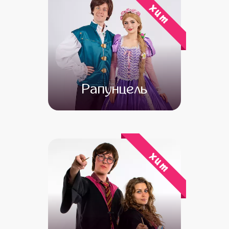
хит
Рапунцель
от 4 500
от 3 500
хит