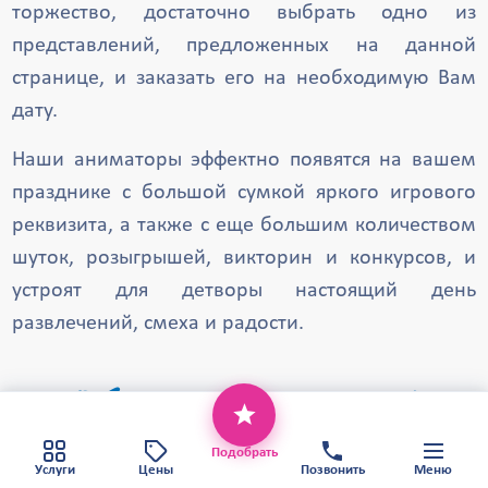
торжество, достаточно выбрать одно из
Щербинка
Черноголовка
представлений, предложенных на данной
Хотьково
Фрязино
Троицк
странице, и заказать его на необходимую Вам
Талдом
Старая Купавна
дату.
Солнечногорск
Щёлково
Наши аниматоры эффектно появятся на вашем
Ступино
Серпухов
Яхрома
празднике с большой сумкой яркого игрового
реквизита, а также с еще большим количеством
шуток, розыгрышей, викторин и конкурсов, и
устроят для детворы настоящий день
развлечений, смеха и радости.
Обратите внимание!
Этот веб-сайт использует файлы cookie,
чтобы обеспечить вам наилучший сервис.
Хорошо
Политика конфиденциальности
Подобрать
Карта сайта
Услуги
Цены
Позвонить
Меню
Каждая из предложенных программ