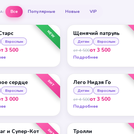
Все
Популярные
Новые
VIP
А:
NEW
Старс
Щенячий патруль
Взрослым
Детям
Взрослым
от 3 500
от 3 500
от 4 500
нее
Подробнее
ХИТ
ое сердце
Лего Нидзя Го
Взрослым
Детям
Взрослым
от 3 000
от 3 500
от 4 500
нее
Подробнее
ХИТ
аг и Супер-Кот
Тролли