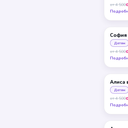
от 4 500
Подроб
София
Детям
от 4 500
Подроб
Алиса 
Детям
от 4 500
Подроб