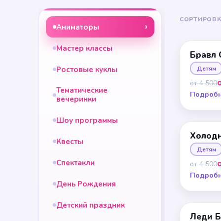
СОРТИРОВК
Аниматоры
Мастер классы
Бравл 
Ростовые куклы
Детям
от 4 500
Тематические
Подроб
вечеринки
Шоу программы
Холодн
Квесты
Детям
Спектакли
от 4 500
Подроб
День Рождения
Детский праздник
Леди Б