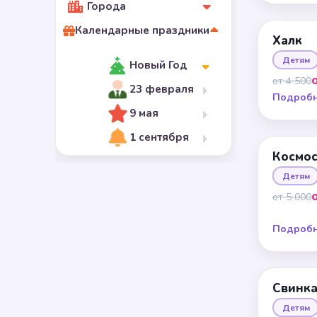
Города
Календарные праздники
Халк
Детям
Новый Год
от 4 500
23 февраля
Подроб
9 мая
1 сентября
Космо
Детям
от 5 000
Подроб
Свинка
Детям