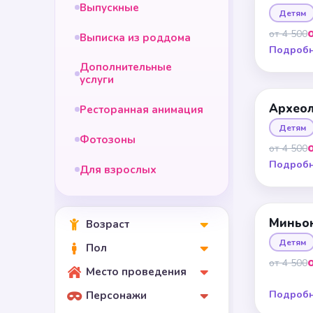
Выпускные
Детям
от 4 500
Выписка из роддома
Подроб
Дополнительные
услуги
Архео
Ресторанная анимация
Детям
Фотозоны
от 4 500
Подроб
Для взрослых
Миньо
Возраст
Детям
Пол
от 4 500
Место проведения
Подроб
Персонажи