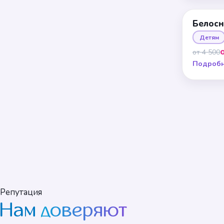
Белос
Детям
от 4 500
Подроб
Репутация
Нам
доверяют