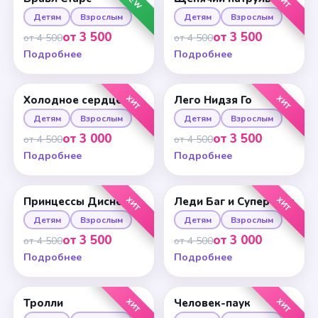
NEW
ХИТ
Детям
Взрослым
Детям
Взрослым
от 3 500
от 3 500
от 4 500
от 4 500
Подробнее
Подробнее
ХИТ
ХИТ
Холодное сердце
Лего Нидзя Го
Детям
Взрослым
Детям
Взрослым
от 3 000
от 3 500
от 4 500
от 4 500
Подробнее
Подробнее
ХИТ
ХИТ
Принцессы Диснея
Леди Баг и Супер-Кот
Детям
Взрослым
Детям
Взрослым
от 3 500
от 3 000
от 4 500
от 4 500
Подробнее
Подробнее
ХИТ
ХИТ
Тролли
Человек-паук