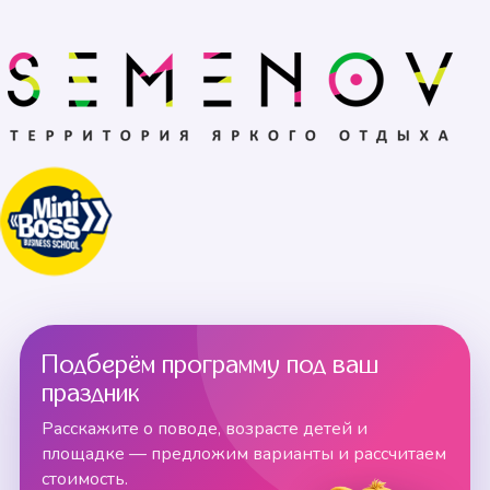
Подберём программу под ваш
праздник
Расскажите о поводе, возрасте детей и
площадке — предложим варианты и рассчитаем
стоимость.