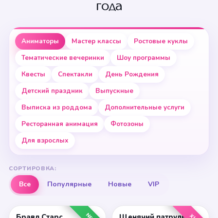
года
Аниматоры
Мастер классы
Ростовые куклы
Тематические вечеринки
Шоу программы
Квесты
Спектакли
День Рождения
Детский праздник
Выпускные
Выписка из роддома
Дополнительные услуги
Ресторанная анимация
Фотозоны
Для взрослых
СОРТИРОВКА:
Все
Популярные
Новые
VIP
Бравл Старс
Щенячий патруль