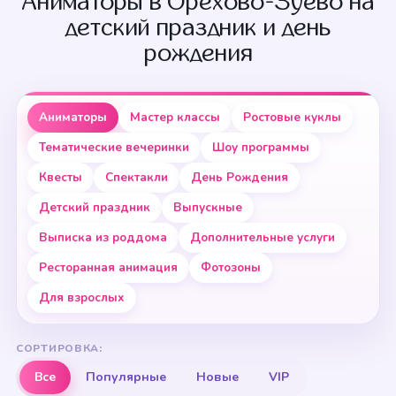
Аниматоры в Орехово-Зуево на
детский праздник и день
рождения
Аниматоры
Мастер классы
Ростовые куклы
Тематические вечеринки
Шоу программы
Квесты
Спектакли
День Рождения
Детский праздник
Выпускные
Выписка из роддома
Дополнительные услуги
Ресторанная анимация
Фотозоны
Для взрослых
СОРТИРОВКА:
Все
Популярные
Новые
VIP