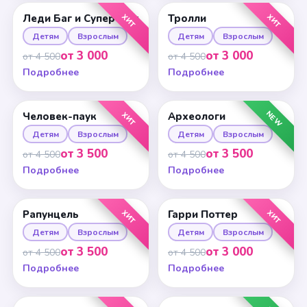
ХИТ
ХИТ
Леди Баг и Супер-Кот
Тролли
Детям
Взрослым
Детям
Взрослым
от 3 000
от 3 000
от 4 500
от 4 500
Подробнее
Подробнее
NEW
ХИТ
Человек-паук
Археологи
Детям
Взрослым
Детям
Взрослым
от 3 500
от 3 500
от 4 500
от 4 500
Подробнее
Подробнее
ХИТ
ХИТ
Рапунцель
Гарри Поттер
Детям
Взрослым
Детям
Взрослым
от 3 500
от 3 000
от 4 500
от 4 500
Подробнее
Подробнее