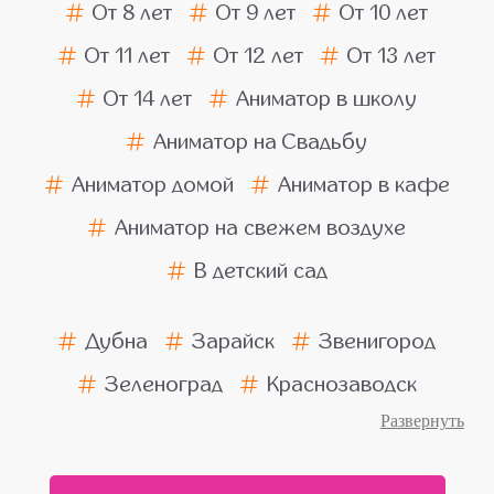
От 8 лет
От 9 лет
От 10 лет
От 11 лет
От 12 лет
От 13 лет
От 14 лет
Аниматор в школу
Аниматор на Свадьбу
Аниматор домой
Аниматор в кафе
Аниматор на свежем воздухе
В детский сад
Дубна
Зарайск
Звенигород
Зеленоград
Краснозаводск
Ногинск
Пушкино
Подольск
Балашиха
Химки
Люберцы