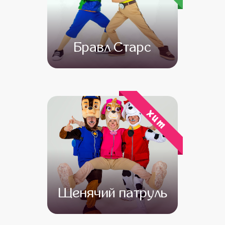
Бравл Старс
от 4 500
от 3 500
хит
Щенячий патруль