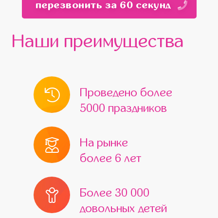
перезвонить за 60 секунд
Красногорск
Мытищи
Бронницы
Белоозёрский
Верея
Видное
Наши преимущества
Волоколамск
Воскресенск
Высоковск
Голицыно
Дедовск
Дзержинский
Дмитров
Проведено более
Домодедово
Дрезна
5000 праздников
Жуковский
Железнодорожный
Егорьевск
Ивантеевка
Истра
На рынке
более 6 лет
Кашира
Климовск
Клин
Коломна
Королёв
Котельники
Более 30 000
Красноармейск
Краснознаменск
довольных детей
Кубинка
Куровское