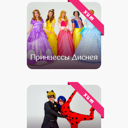
хит
Принцессы Диснея
от 4 500
от 3 500
хит