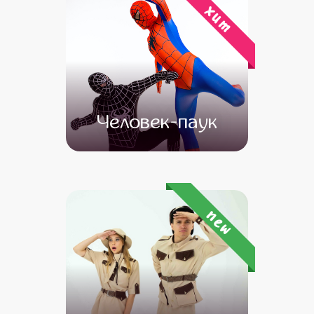
хит
Человек-паук
от 4 500
от 3 500
new