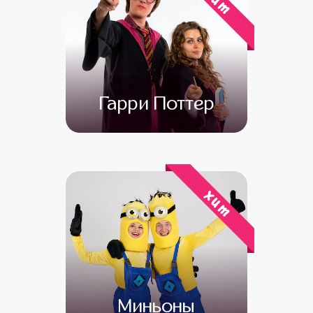
хит
Гарри Поттер
от 4 500
от 3 000
хит
Миньоны