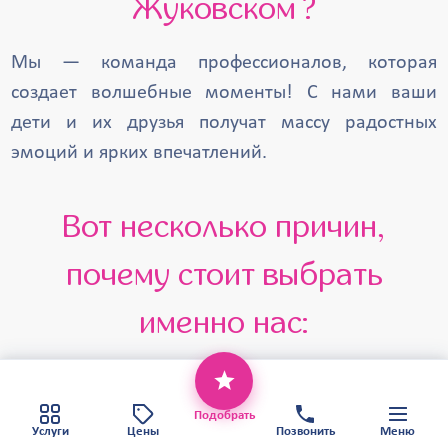
Жуковском ?
Щербинка
Черноголовка
Хотьково
Фрязино
Троицк
Мы — команда профессионалов, которая
создает волшебные моменты! С нами ваши
Талдом
Старая Купавна
дети и их друзья получат массу радостных
Солнечногорск
Щёлково
эмоций и ярких впечатлений.
Ступино
Серпухов
Яхрома
Вот несколько причин,
почему стоит выбрать
именно нас:
Этот веб-сайт использует файлы cookie,
Опыт: Мы провели более 5000
чтобы обеспечить вам наилучший сервис.
Хорошо
Политика конфиденциальности
мероприятий, что говорит о нашем
Подобрать
Карта сайта
Услуги
Цены
Позвонить
Меню
высоком уровне профессионализма. У нас